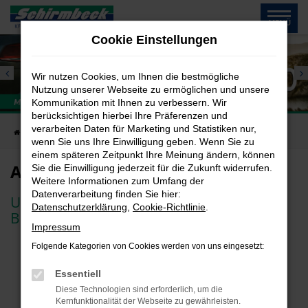
Zum
MENÜ
Hauptinhalt
Cookie Einstellungen
springen
Wir nutzen Cookies, um Ihnen die bestmögliche
Frühjahrsangebot
Nutzung unserer Webseite zu ermöglichen und unsere
Kommunikation mit Ihnen zu verbessern. Wir
Für Reifenwechsel / Pflege / Freizeit
berücksichtigen hierbei Ihre Präferenzen und
verarbeiten Daten für Marketing und Statistiken nur,
Startseite
Privatkunden
Angebote
wenn Sie uns Ihre Einwilligung geben. Wenn Sie zu
einem späteren Zeitpunkt Ihre Meinung ändern, können
Angebote für Privatkunden
Sie die Einwilligung jederzeit für die Zukunft widerrufen.
Weitere Informationen zum Umfang der
Datenverarbeitung finden Sie hier:
Unsere Autoteile-Shops finden Sie 9x in
Datenschutzerklärung
,
Cookie-Richtlinie
.
Bayern
Impressum
Folgende Kategorien von Cookies werden von uns eingesetzt:
Tolle Angebote für Freizeit,
Essentiell
Abenteuer, Reise und Pflege
Diese Technologien sind erforderlich, um die
Kernfunktionalität der Webseite zu gewährleisten.