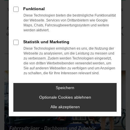
Wir haben für jeden etwas dabei. Ob es um die Pflege des
Funktional
Wagens, das passende Zubehör für den nächsten Urlaub
Diese Technologien bieten die bestmögliche Funktionalität
der Webseite. Services von Drittanbietern wie Google
oder die nächste Reise geht. Damit der Wagen auch
Maps, Chats, Fahrzeugbewertungssystem und weitere
zuverlässig im Alltag läuft, haben wir für Hobby-Schrauber
werden aktiviert.
über 40.000 Teile auf Lager und das in 9 Filialen in Bayern.
Statistik und Marketing
Vorbeischauen lohnt sich immer!
Diese Technologien ermöglichen es uns, die Nutzung der
Webseite zu analysieren, um die Leistung zu messen und
Abenteuer und Reise
zu verbessern. Zudem werden Technologien eingesetzt,
die von dritten Werbetreibenden verwendet werden, um
Sie auf anderen Webseiten zu verfolgen und um Anzeigen
zu schalten, die für Ihre Interessen relevant sind.
Speichern
Optionale Cookies ablehnen
Alle akzeptieren