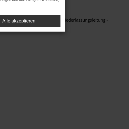
rfolgen und um Anzeigen zu schalten,
ge Bewerbung direkt an unsere Niederlassungsleitung -
Alle akzeptieren
rr Kurt Poppmeier