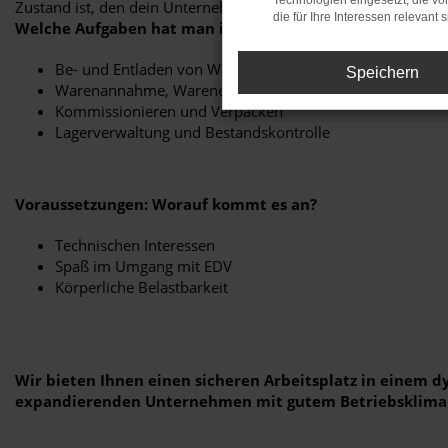
Technologien eingesetzt, die v
Zustand ist, den dein Unternehmen braucht.
die für Ihre Interessen relevant s
Welche Aufgaben hat man in diesem Beruf
Be- und Entladen von Waren, Bedienung von Transportger
Speichern
Warenannahme, Wareneingangskontrolle
Kommissionieren und Verpacken
Lagerverwaltung und Bestandskontrolle
Voraussetzungen: Worauf kommt es an?
Technischen Interessen
Spaß im Umgang mit EDV
Körperliche Belastbarkeit
Wir bieten Ihnen einen sicheren Arbeitsplatz in einem 
expandierenden Unternehmen mit gutem Betriebsklima