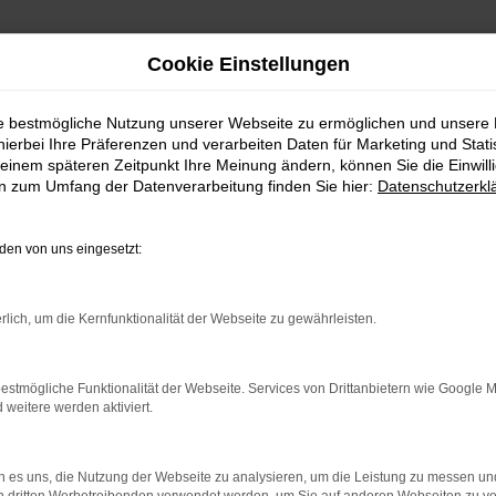
Cookie Einstellungen
st (m,w,d)
um Fachlagerist (
ie bestmögliche Nutzung unserer Webseite zu ermöglichen und unsere
hierbei Ihre Präferenzen und verarbeiten Daten für Marketing und Stati
einem späteren Zeitpunkt Ihre Meinung ändern, können Sie die Einwillig
en zum Umfang der Datenverarbeitung finden Sie hier:
Datenschutzerkl
en von uns eingesetzt:
ungsjahr 2025 einen
Auszubildenden zum Fachlageristen (m,w,d
mit Option zur Verlängerung der Ausbildung zur Fachkraft für Lag
rlich, um die Kernfunktionalität der Webseite zu gewährleisten.
estmögliche Funktionalität der Webseite. Services von Drittanbietern wie Google 
eitere werden aktiviert.
 allem die Betreuung der Warenannahme und des Warenausgang. Da
zu nimmst du die angelieferten Waren (KFZ-Ersatzteile) in Empfa
 es uns, die Nutzung der Webseite zu analysieren, um die Leistung zu messen u