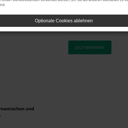
on dritten Werbetreibenden verwendet werden, um Sie auf anderen Webseiten zu ve
ind.
äten (Flurförderfahrzeuge)
Bitte sende deine aussagefähi
Optionale Cookies ablehnen
bevorzugt per Email - an:: He
JETZT BEWERBEN
dynamischen und
.