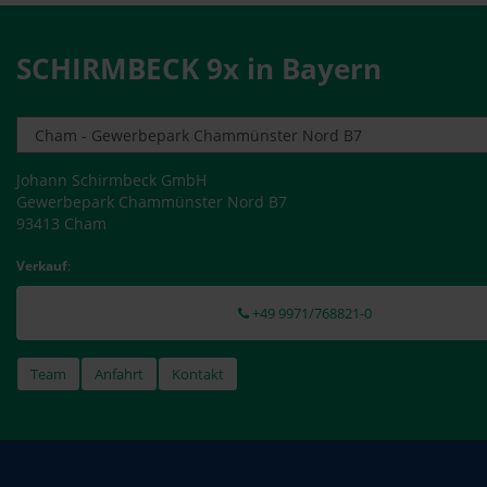
SCHIRMBECK 9x in Bayern
Johann Schirmbeck GmbH
Gewerbepark Chammünster Nord B7
93413 Cham
Verkauf
:
+49 9971/768821-0
Team
Anfahrt
Kontakt